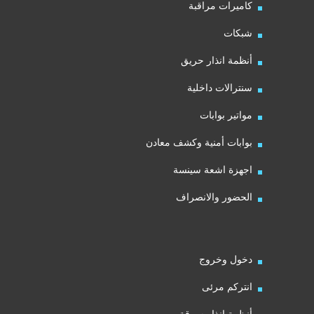
كاميرات مراقبة
شبكات
أنظمة انذار حريق
سنترالات داخلية
مواتير بوابات
بوابات أمنية وكشف معادن
اجهزة اشعة سينسة
الحضور والانصراف
دخول وخروج
انتركم مرئى