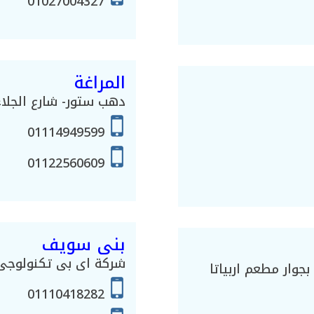
01027004327
المراغة
دهب ستور- شارع الجلاء 
01114949599
01122560609
بنى سويف
شركة اى بى تكنولوجى
وار مطعم اربياتا
01110418282