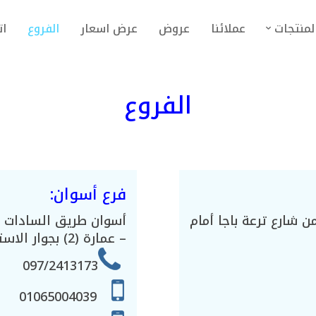
لمنتجات
عملائنا
عروض
عرض اسعار
الفروع
ات
الفروع
فرع أسوان:
رع من شارع ترعة باجا أمام
أسوان طريق السادات – 
– عمارة (2) بجوار الاستاد الرياضي
097/2413173
01065004039