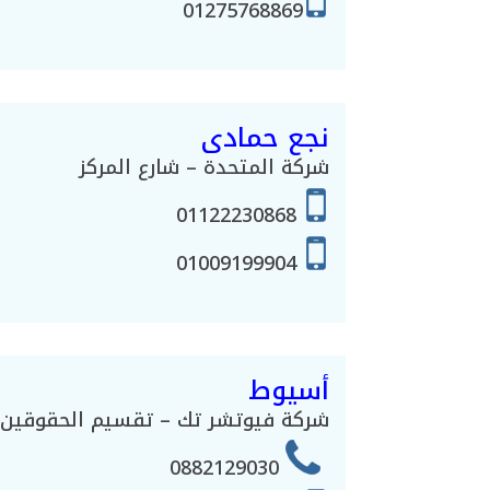
01275768869
نجع حمادى
شركة المتحدة – شارع المركز
01122230868
01009199904
أسيوط
شركة فيوتشر تك – تقسيم الحقوقين بج
0882129030