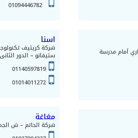
01094446782
اسنا
شركة كريتيف تكنولوجي
ي أمام مدرسة
ستيفانو – الدور الثانى
01140597819
01014011272
مغاغة
شركة الحاتم – ش الجم