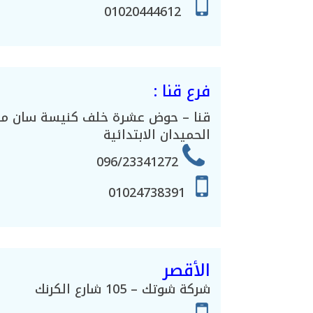
01020444612
فرع قنا :
قنا – حوض عشرة خلف كنيسة سان مار
الحميدان الابتدائية
096/23341272
01024738391
الأقصر
شركة شوتك – 105 شارع الكرنك