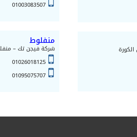
01003083507
منفلوط
شركة فيجن تك – منفلو
الكورة
01026018125
01095075707