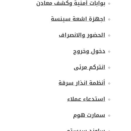
بوابات أمنية وكشف معادن
اجهزة اشعة سينسة
الحضور والانصراف
دخول وخروج
انتركم مرئى
أنظمة انذار سرقة
استدعاء عملاء
سمارت هوم