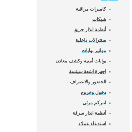
كاميرات مراقبة
شبكات
أنظمة انذار حريق
سنترالات داخلية
مواتير بوابات
بوابات أمنية وكشف معادن
اجهزة اشعة سينسة
الحضور والانصراف
دخول وخروج
انتركم مرئى
أنظمة انذار سرقة
استدعاء عملاء