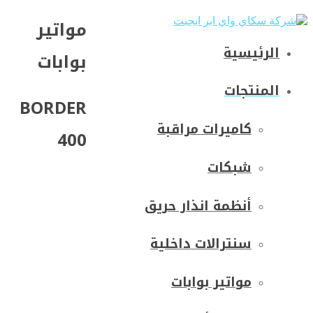
مواتير
الرئيسية
بوابات
المنتجات
BORDER
كاميرات مراقبة
400
شبكات
أنظمة انذار حريق
سنترالات داخلية
مواتير بوابات