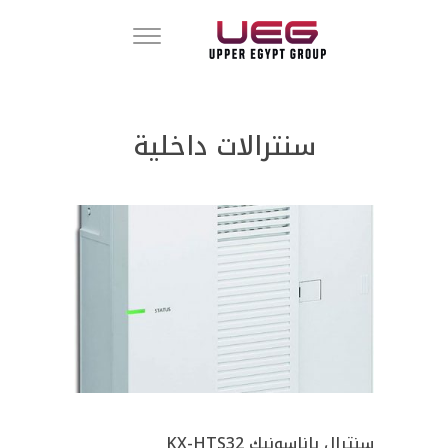
سنترالات داخلية
سنترال باناسونيك KX-HTS32