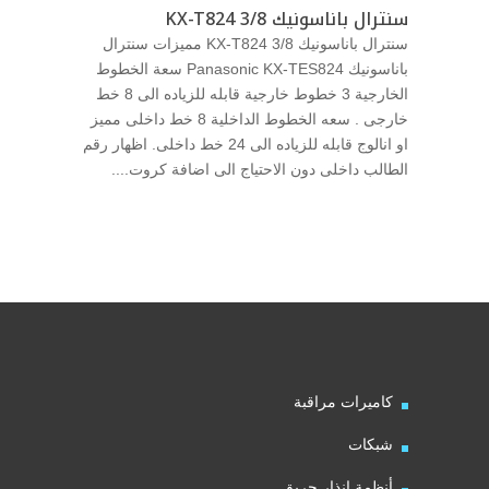
سنترال باناسونيك 3/8 KX-T824
سنترال باناسونيك 3/8 KX-T824 مميزات سنترال
باناسونيك Panasonic KX-TES824 سعة الخطوط
الخارجية 3 خطوط خارجية قابله للزياده الى 8 خط
خارجى . سعه الخطوط الداخلية 8 خط داخلى مميز
او انالوج قابله للزياده الى 24 خط داخلى. اظهار رقم
الطالب داخلى دون الاحتياج الى اضافة كروت....
كاميرات مراقبة
شبكات
أنظمة انذار حريق