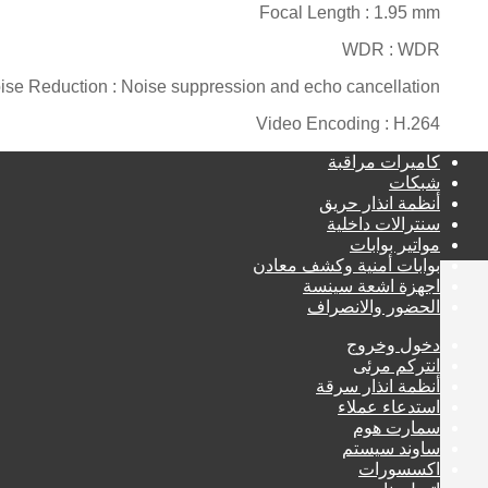
Focal Length : 1.95 mm
WDR : WDR
ise Reduction : Noise suppression and echo cancellation
Video Encoding : H.264
كاميرات مراقبة
شبكات
أنظمة انذار حريق
سنترالات داخلية
مواتير بوابات
بوابات أمنية وكشف معادن
اجهزة اشعة سينسة
الحضور والانصراف
دخول وخروج
انتركم مرئى
أنظمة انذار سرقة
استدعاء عملاء
سمارت هوم
ساوند سيستم
اكسسورات