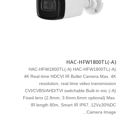
HAC-HFW1800TL(-A)
HAC-HFW1800TL(-A) HAC-HFW1800TL(-A)
4K Real-time HDCVI IR Bullet Camera Max. 4K
resolution, real-time video transmission
CVI/CVBS/AHD/TVI switchable Built-in mic (-A)
Fixed lens (2.8mm; 3.6mm;6mm optional) Max.
IR length 80m, Smart IR IP67, 12V±30%DC
Camera Image...